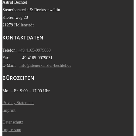
Astrid Bechtel
Steuerberaterin & Rechtsanwältin
Kiefernweg 20
21279 Hollenstedt
KONTAKTDATEN
Telefon:
+49 4165-9979030
Fax: +49 4165-9979031
E-Mail:
info@steuerkanzlei-bechtel.de
BÜROZEITEN
Mo. – Fr. 9:00 – 17:00 Uhr
Privacy Statement
Imprint
Datenschutz
Impressum