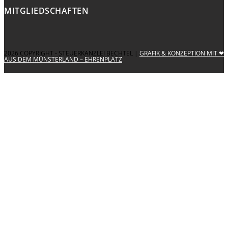
MITGLIEDSCHAFTEN
2026 COPYRIGHT - STEUERKANZLEI BECHTEL |
GRAFIK & KONZEPTION MIT ❤
AUS DEM MÜNSTERLAND – EHRENPLATZ